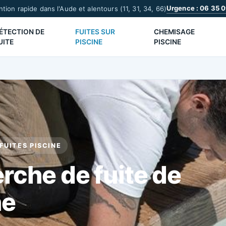
Urgence : 06 35 0
ntion rapide dans l'Aude et alentours (11, 31, 34, 66)
ÉTECTION DE
FUITES SUR
CHEMISAGE
UITE
PISCINE
PISCINE
FUITES PISCINE
rche de fuite de
ne