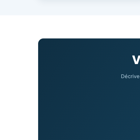
V
Décrive