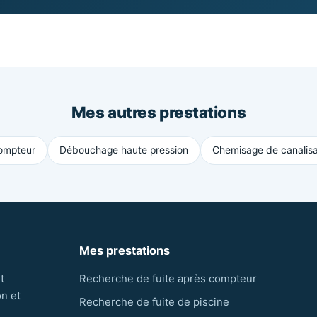
Mes autres prestations
compteur
Débouchage haute pression
Chemisage de canalisa
Mes prestations
t
Recherche de fuite après compteur
on et
Recherche de fuite de piscine