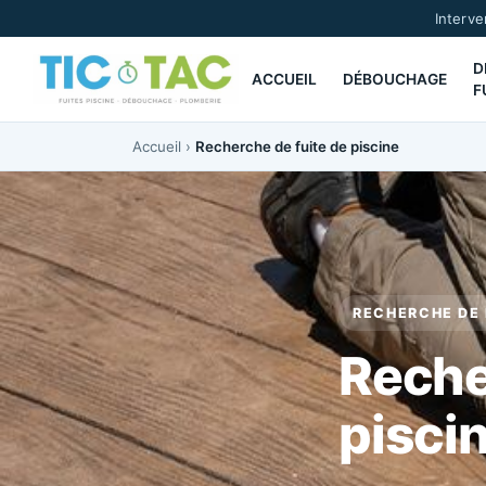
Interve
D
ACCUEIL
DÉBOUCHAGE
F
Aller
Accueil
›
Recherche de fuite de piscine
au
contenu
RECHERCHE DE 
Reche
pisci