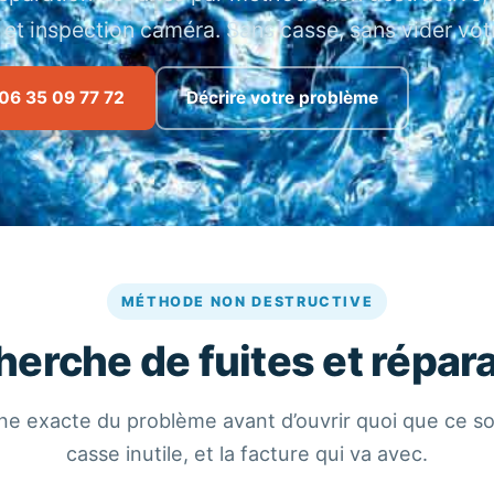
 et inspection caméra. Sans casse, sans vider votr
06 35 09 77 72
Décrire votre problème
MÉTHODE NON DESTRUCTIVE
erche de fuites et répar
igine exacte du problème avant d’ouvrir quoi que ce soi
casse inutile, et la facture qui va avec.