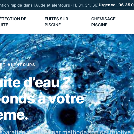
Urgence : 06 35 0
ntion rapide dans l'Aude et alentours (11, 31, 34, 66)
ÉTECTION DE
FUITES SUR
CHEMISAGE
UITE
PISCINE
PISCINE
ET ALENTOURS
ite d’eau ?
ponds à votre
ème.
éparation de fuites par méthode non destructive