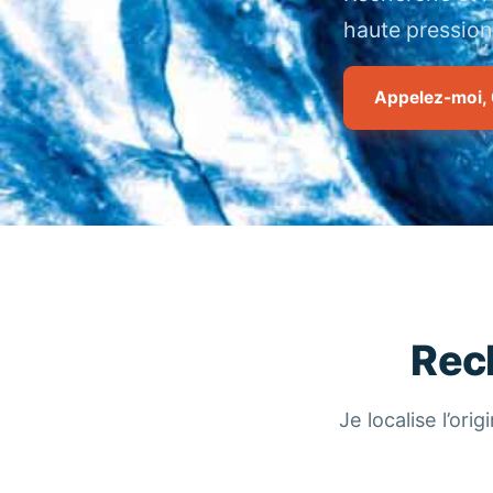
haute pression
Appelez-moi, 
Rech
Je localise l’or