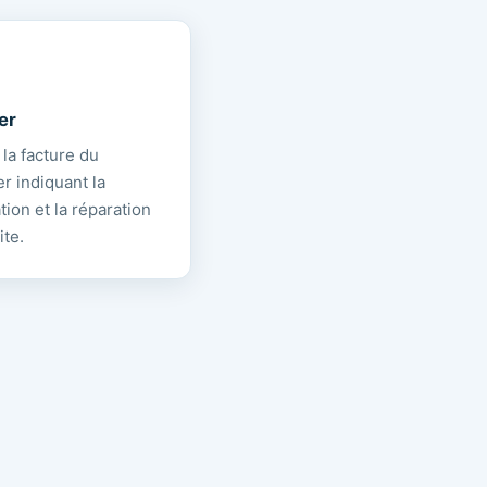
ier
 la facture du
r indiquant la
ation et la réparation
ite.