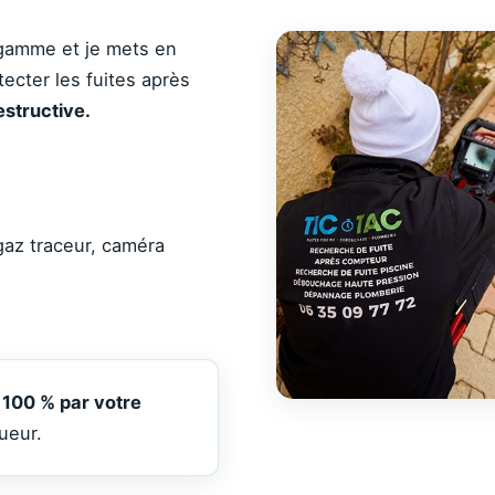
 gamme et je mets en
cter les fuites après
estructive.
gaz traceur, caméra
 100 % par votre
ueur.