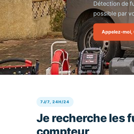
Détection de fu
possible par v
Appelez-moi, 
7J/7, 24H/24
Je recherche les f
compteur