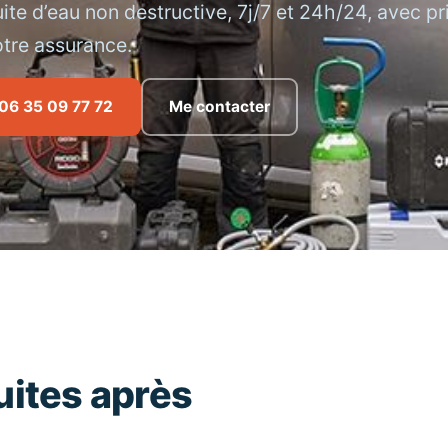
ite d’eau non destructive, 7j/7 et 24h/24, avec p
otre assurance.
06 35 09 77 72
Me contacter
uites après