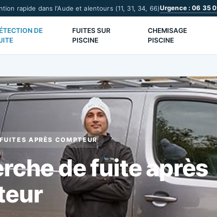
Urgence : 06 35 0
ntion rapide dans l'Aude et alentours (11, 31, 34, 66)
ÉTECTION DE
FUITES SUR
CHEMISAGE
UITE
PISCINE
PISCINE
 FUITES APRÈS COMPTEUR
rche de fuite après
teur