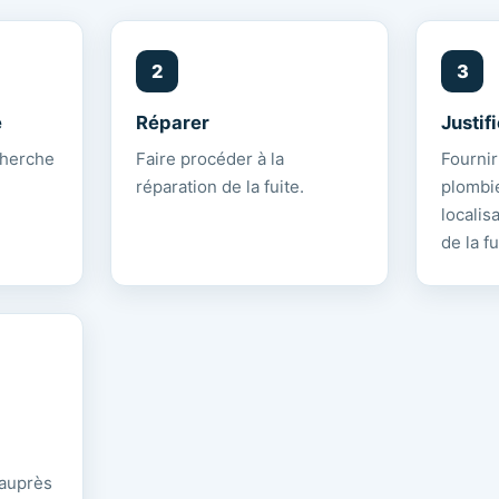
e
Réparer
Justif
cherche
Faire procéder à la
Fournir
réparation de la fuite.
plombie
localis
de la fu
 auprès